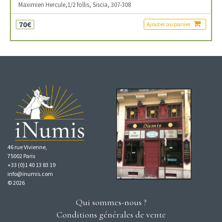
Maximien Hercule,1/2 follis, Siscia, 307-308
70€
Ajouter au panier
46 rue Vivienne,
75002 Paris
+33 (0)1 40 13 83 19
info@inumis.com
© 2026
Qui sommes-nous ?
Conditions générales de vente