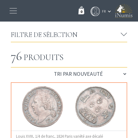
0
FILTRE DE SÉLECTION
76
PRODUITS
Louis XVIII, 1/4 de franc, 1824 Paris variété axe décalé