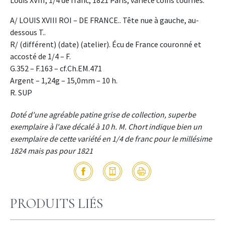
Louis XVIII, 1/4 de franc, 1821 Paris, variété coins tournés.
A/ LOUIS XVIII ROI – DE FRANCE.. Tête nue à gauche, au-
dessous T..
R/ (différent) (date) (atelier). Écu de France couronné et
accosté de 1/4 – F.
G.352 – F.163 – cf.Ch.EM.471
Argent – 1,24g – 15,0mm – 10 h.
R. SUP
Doté d'une agréable patine grise de collection, superbe
exemplaire à l'axe décalé à 10 h. M. Chort indique bien un
exemplaire de cette variété en 1/4 de franc pour le millésime
1824 mais pas pour 1821
PRODUITS LIÉS