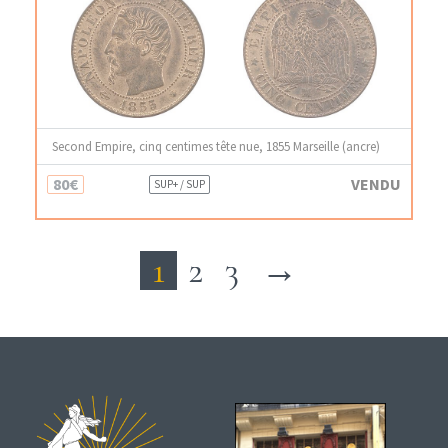
Second Empire, cinq centimes tête nue, 1855 Marseille (ancre)
80€
VENDU
SUP+ / SUP
1
2
3
→