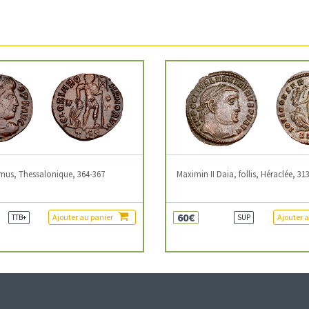
mus, Thessalonique, 364-367
Maximin II Daia, follis, Héraclée, 31
60€
Ajouter au panier
Ajouter 
TTB+
SUP