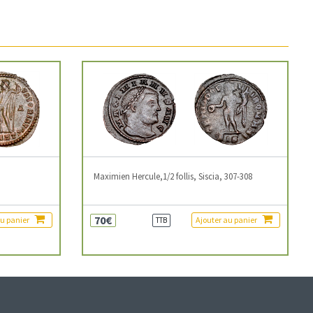
3
Maximien Hercule,1/2 follis, Siscia, 307-308
70€
au panier
Ajouter au panier
TTB