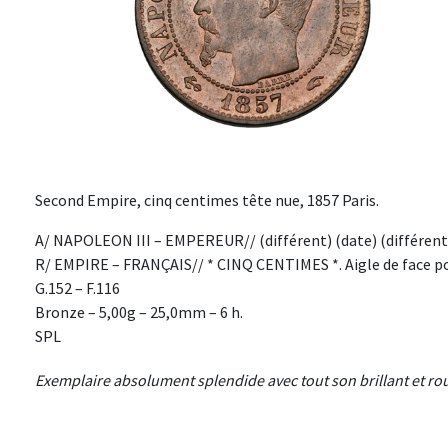
Second Empire, cinq centimes tête nue, 1857 Paris.
A/ NAPOLEON III – EMPEREUR// (différent) (date) (différent
R/ EMPIRE – FRANÇAIS// * CINQ CENTIMES *. Aigle de face posé
G.152 – F.116
Bronze – 5,00g – 25,0mm – 6 h.
SPL
Exemplaire absolument splendide avec tout son brillant et rou