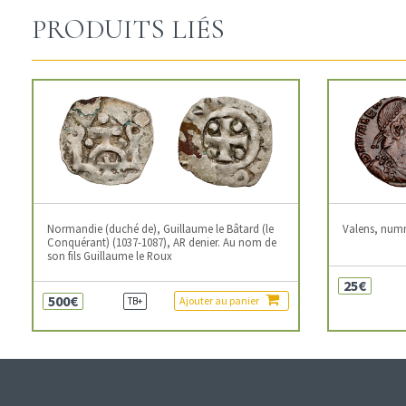
PRODUITS LIÉS
Normandie (duché de), Guillaume le Bâtard (le
Valens, num
Conquérant) (1037-1087), AR denier. Au nom de
son fils Guillaume le Roux
25€
500€
Ajouter au panier
TB+