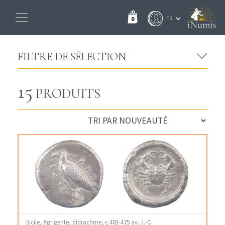
0
FILTRE DE SÉLECTION
15
PRODUITS
Sicile, Agrigente, didrachme, c.483-475 av. J.-C.