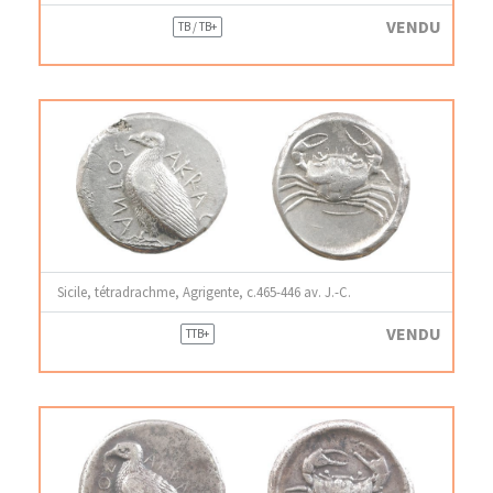
VENDU
TB / TB+
Sicile, tétradrachme, Agrigente, c.465-446 av. J.-C.
VENDU
TTB+