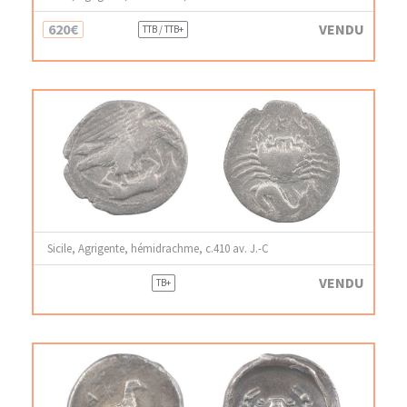
620€
VENDU
TTB / TTB+
Sicile, Agrigente, hémidrachme, c.410 av. J.-C
VENDU
TB+