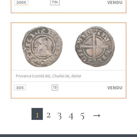
300€
VENDU
TTB+
Provence (comté de), Charles Ier, denier
80€
VENDU
TB
1
2
3
4
5
→