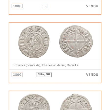
180€
VENDU
TTB
Provence (comté de), Charles Ier, denier, Marseille
180€
VENDU
SUP+ / SUP