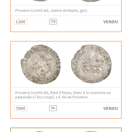
Provence (comté de), Jeanne de Naples, gros
120€
VENDU
TTB
Provence (comté de), René d’Anjou, blanc à la couronne ou
parpaïolle à l’écu coupé, s.d. Aix-en-Provence
700€
VENDU
TB+