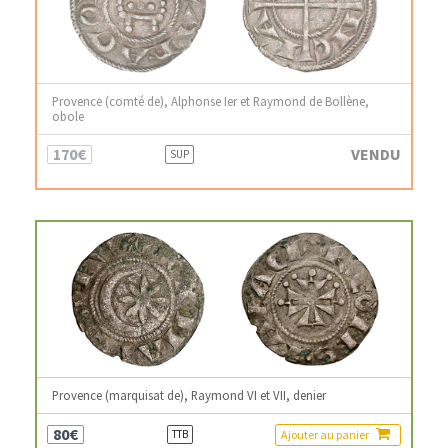
Provence (comté de), Alphonse Ier et Raymond de Bollène,
obole
170€
VENDU
SUP
Provence (marquisat de), Raymond VI et VII, denier
80€
Ajouter au panier
TTB