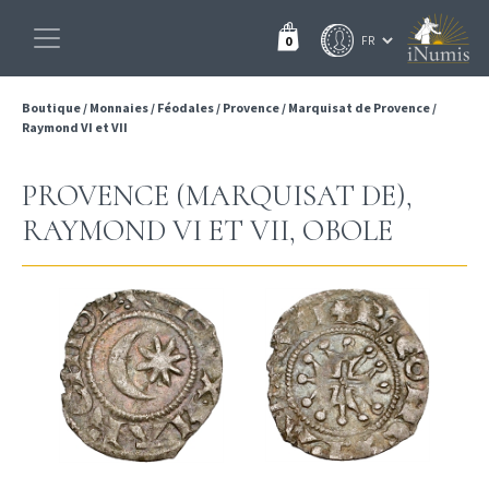
0
Boutique
/
Monnaies
/
Féodales
/
Provence
/
Marquisat de Provence
/
Raymond VI et VII
PROVENCE (MARQUISAT DE),
RAYMOND VI ET VII, OBOLE