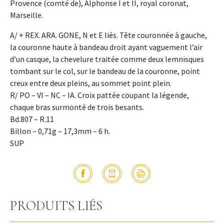
Provence (comté de), Alphonse I et II, royal coronat,
Marseille.
A/ + REX. ARA. GONE, N et E liés. Tête couronnée à gauche,
la couronne haute à bandeau droit ayant vaguement l’air
d’un casque, la chevelure traitée comme deux lemnisques
tombant sur le col, sur le bandeau de la couronne, point
creux entre deux pleins, au sommet point plein.
R/ PO – VI – NC – IA. Croix pattée coupant la légende,
chaque bras surmonté de trois besants.
Bd.807 – R.11
Billon – 0,71g – 17,3mm – 6 h.
SUP
PRODUITS LIÉS