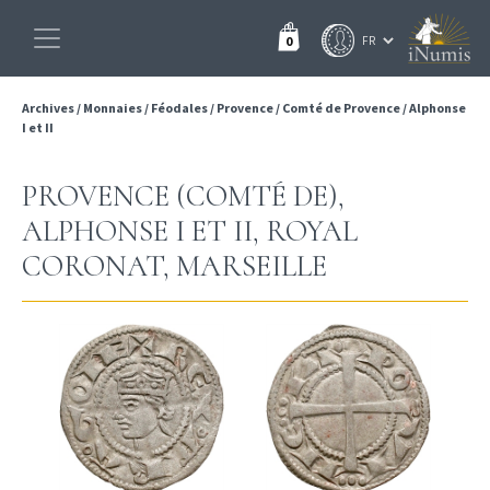
0
Archives
/
Monnaies
/
Féodales
/
Provence
/
Comté de Provence
/
Alphonse
I et II
PROVENCE (COMTÉ DE),
ALPHONSE I ET II, ROYAL
CORONAT, MARSEILLE