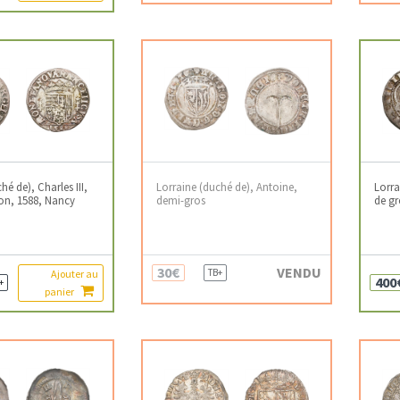
hé de), Charles III,
Lorraine (duché de), Antoine,
Lorra
ton, 1588, Nancy
demi-gros
de gr
30€
VENDU
TB+
Ajouter au
400
+
panier