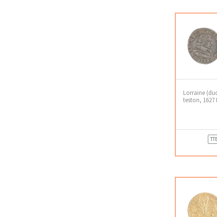
Lorraine (duc
teston, 1627
TT