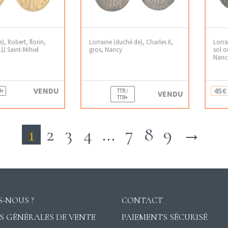
), Robert, florin,
Lorraine (duché de), Charles II,
Lorra
11) Saint-Mihiel
gros, Nancy
sol o
Nanc
VENDU
45€
B+
TTB /
VENDU
TTB+
1
2
3
4
…
7
8
9
→
-NOUS ?
CONTACT
S GÉNÉRALES DE VENTE
PAIEMENTS SÉCURISÉ