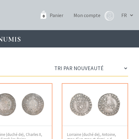
Panier
Mon compte
0
NUMIS
ine (duché de), Charles II,
Lorraine (duché de), Antoine,
 Sierck-les-Bains
gros d’un gros et demi, s.d.