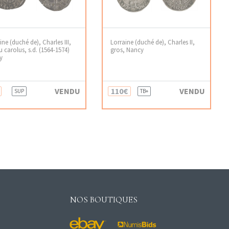
ine (duché de), Charles III,
Lorraine (duché de), Charles II,
u carolus, s.d. (1564-1574)
gros, Nancy
y
VENDU
110€
VENDU
SUP
TB+
NOS BOUTIQUES