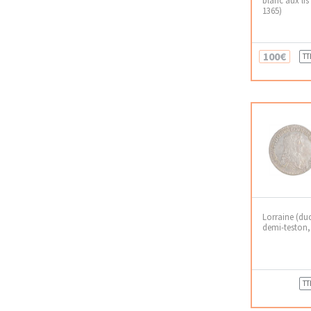
1365)
100€
TT
Lorraine (duc
demi-teston,
TT