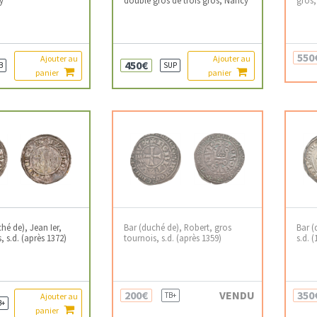
550
Ajouter au
Ajouter au
450€
B
SUP
panier
panier
hé de), Jean Ier,
Bar (duché de), Robert, gros
Bar (
, s.d. (après 1372)
tournois, s.d. (après 1359)
s.d. 
200€
VENDU
350
TB+
Ajouter au
B+
panier