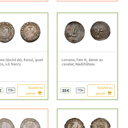
ine (duché de), Raoul, quart
Lorraine, Ferri III, denier au
os, s.d. Nancy
cavalier, Neufchâteau
Ajouter au
Ajouter au
€
35€
TTB+
TTB+
panier
panier