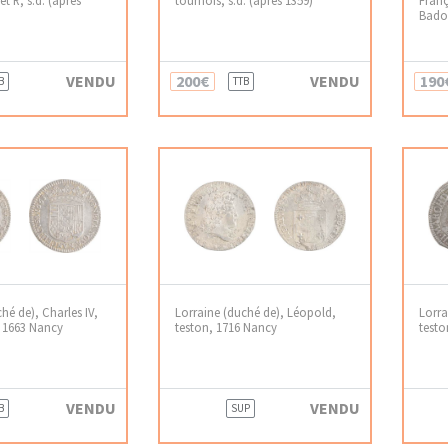
Badon
VENDU
200€
VENDU
190
B
TTB
hé de), Charles IV,
Lorraine (duché de), Léopold,
Lorra
 1663 Nancy
teston, 1716 Nancy
testo
VENDU
VENDU
B
SUP