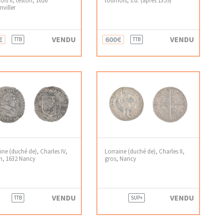
viller
€
VENDU
600€
VENDU
TTB
TTB
ine (duché de), Charles IV,
Lorraine (duché de), Charles II,
n, 1632 Nancy
gros, Nancy
VENDU
VENDU
TTB
SUP+