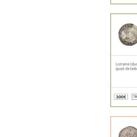
Lorraine (duc
quart de tes
300€
TB