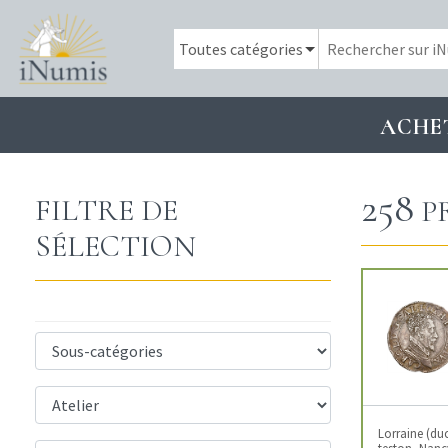
ACHE
258
FILTRE DE
P
SÉLECTION
Lorraine (duc
teston, Nanc