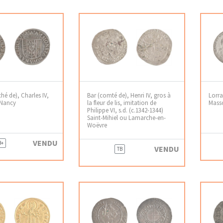
hé de), Charles IV,
Bar (comté de), Henri IV, gros à
Lorra
 Nancy
la fleur de lis, imitation de
Masso
Philippe VI, s.d. (c.1342-1344)
Saint-Mihiel ou Lamarche-en-
Woëvre
VENDU
B+
VENDU
TB