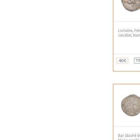
Lorraine, Ferr
cavalier, Na
40€
TT
Bar (duché d
blanc aux lis 