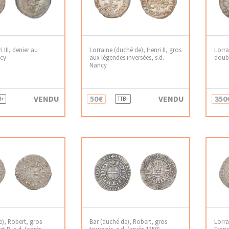
i III, denier au
Lorraine (duché de), Henri II, gros
Lorra
ncy
aux légendes inversées, s.d.
doubl
Nancy
VENDU
50€
VENDU
350
B+
TTB+
e), Robert, gros
Bar (duché de), Robert, gros
Lorra
et R, s.d. (après
tournois, s.d. (après 1359)
Franç