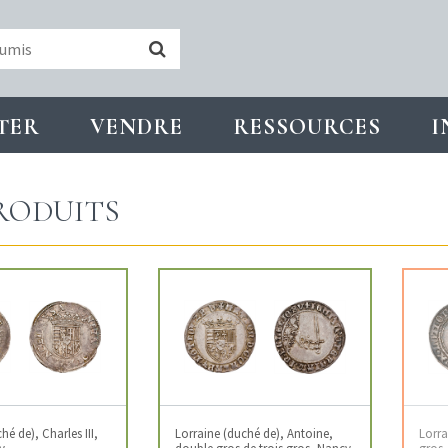
TER
VENDRE
RESSOURCES
I
RODUITS
hé de), Charles III,
Lorraine (duché de), Antoine,
Lorra
y
double gros de trois gros, Nancy
gros,