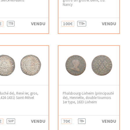
Nancy
€
VENDU
100€
VENDU
TTB
TTB+
duché de), René Ier, gros,
Phalsbourg-Lixheim (principauté
(1424-1431) Saint-Mihiel
de), Henriette, double tournois
1er type, 1633 Lixheim
€
VENDU
70€
VENDU
SUP
TB+