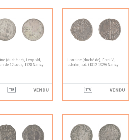
ine (duché de), Léopold,
Lorraine (duché de), Ferri IV,
n de 12 sous, 1728 Nancy
esterlin, s.d. (1312-1329) Nancy
VENDU
VENDU
TTB
TTB