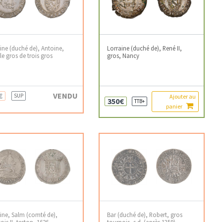
ine (duché de), Antoine,
Lorraine (duché de), René II,
e gros de trois gros
gros, Nancy
€
VENDU
SUP
Ajouter au
350€
TTB+
panier
ine, Salm (comté de),
Bar (duché de), Robert, gros
ois II, teston, 1626
tournois, s.d. (après 1359)