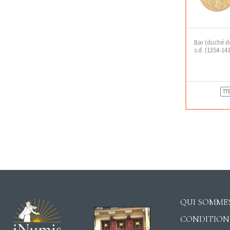
Bar (duché de
s.d. (1354-14
TT
QUI SOMMES
CONDITION