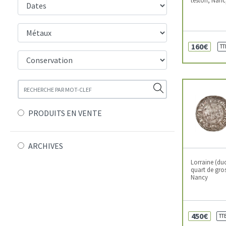
160€
TT
PRODUITS EN VENTE
ARCHIVES
Lorraine (duc
quart de gros
Nancy
450€
TT