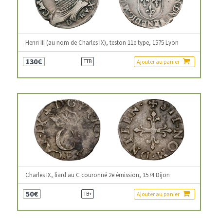
Henri III (au nom de Charles IX), teston 11e type, 1575 Lyon
130€
Ajouter au panier
TTB
Charles IX, liard au C couronné 2e émission, 1574 Dijon
50€
Ajouter au panier
TB+