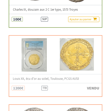
Charles IX, douzain aux 2 C 1er type, 1573 Troyes
100€
Ajouter au panier
SUP
Louis XII, écu d’or au soleil, Toulouse, PCGS AU53
1200€
VENDU
TTB