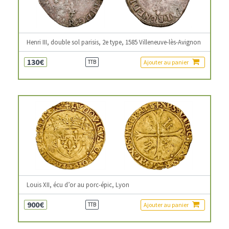
Henri III, double sol parisis, 2e type, 1585 Villeneuve-lès-Avignon
130€
Ajouter au panier
TTB
Louis XII, écu d’or au porc-épic, Lyon
900€
Ajouter au panier
TTB