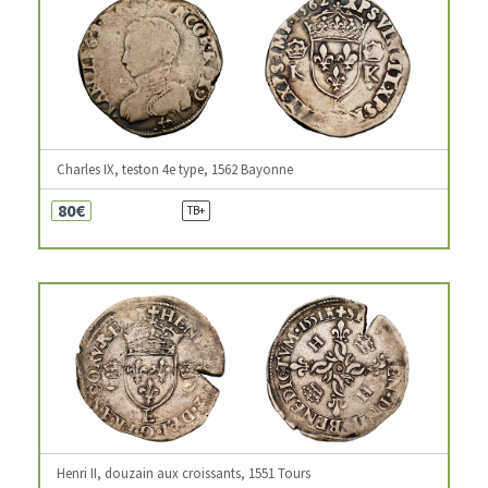
Charles IX, teston 4e type, 1562 Bayonne
80€
TB+
Henri II, douzain aux croissants, 1551 Tours