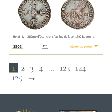
Henri III, huitième d’écu, croix feuillue de face, 1590 Bayonne
350€
Ajouter au panier
TTB
1
2
3
4
…
123
124
125
→