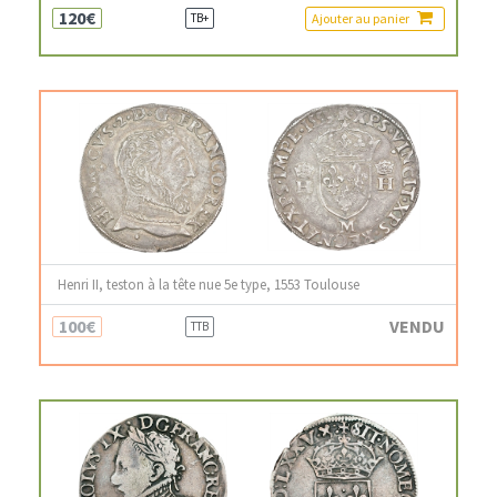
120€
Ajouter au panier
TB+
Henri II, teston à la tête nue 5e type, 1553 Toulouse
100€
VENDU
TTB