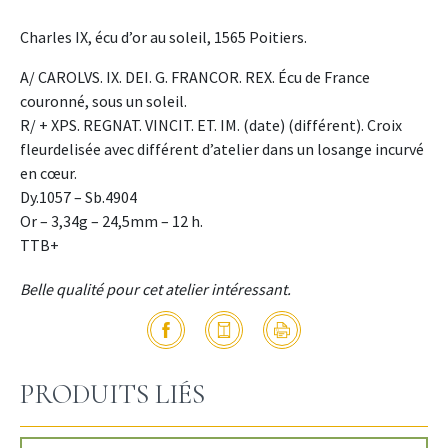
Charles IX, écu d’or au soleil, 1565 Poitiers.
A/ CAROLVS. IX. DEI. G. FRANCOR. REX. Écu de France
couronné, sous un soleil.
R/ + XPS. REGNAT. VINCIT. ET. IM. (date) (différent). Croix
fleurdelisée avec différent d’atelier dans un losange incurvé
en cœur.
Dy.1057 – Sb.4904
Or – 3,34g – 24,5mm – 12 h.
TTB+
Belle qualité pour cet atelier intéressant.
PRODUITS LIÉS