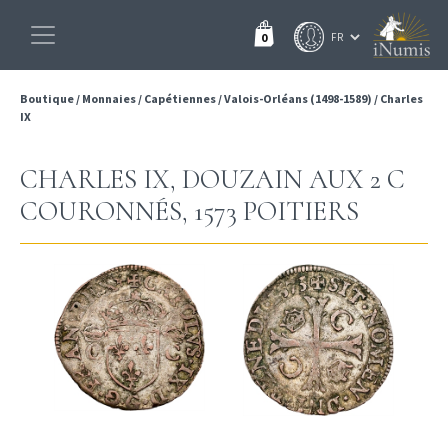
0
Boutique
/
Monnaies
/
Capétiennes
/
Valois-Orléans (1498-1589)
/
Charles
IX
CHARLES IX, DOUZAIN AUX 2 C
COURONNÉS, 1573 POITIERS