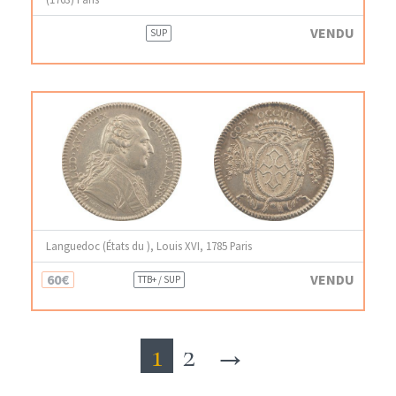
VENDU
SUP
Languedoc (États du ), Louis XVI, 1785 Paris
60€
VENDU
TTB+ / SUP
1
2
→