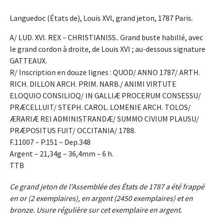
Languedoc (États de), Louis XVI, grand jeton, 1787 Paris.
A/ LUD. XVI. REX – CHRISTIANISS.. Grand buste habillé, avec
le grand cordon à droite, de Louis XVI ; au-dessous signature
GATTEAUX.
R/ Inscription en douze lignes : QUOD/ ANNO 1787/ ARTH.
RICH. DILLON ARCH. PRIM. NARB./ ANIMI VIRTUTE
ELOQUIO CONSILIOQ/ IN GALLIÆ PROCERUM CONSESSU/
PRÆCELLUIT/ STEPH. CAROL. LOMENIE ARCH. TOLOS/
ÆRARIÆ REI ADMINISTRANDÆ/ SUMMO CIVIUM PLAUSU/
PRÆPOSITUS FUIT/ OCCITANIA/ 1788.
F.11007 – P.151 – Dep.348
Argent – 21,34g – 36,4mm – 6 h.
TTB
Ce grand jeton de l'Assemblée des États de 1787 a été frappé
en or (2 exemplaires), en argent (2450 exemplaires) et en
bronze. Usure régulière sur cet exemplaire en argent.