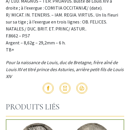
A/ LUD. MAGNUS – TER. PROAVUS. Buste de Louis XIV à
droite ; à l’exergue : COMITIA OCCITANIÆ/ (date).
R/ MICAT. IN. TENERIS. – IAM. REGIA. VIRTUS.. Un lis fleuri
sur sa tige ; à l’exergue en trois lignes : OB. FELICES.
NATALES./ DUC. BRIT. ET. PRINC/ ASTUR..
F.8662 – P.57
Argent – 8,62g – 29,2mm – 6 h.
TB+
Pour la naissance de Louis, duc de Bretagne, frère aîné de
Louis XV et titré prince des Asturies, arrière petit-fils de Louis
XIV
PRODUITS LIÉS