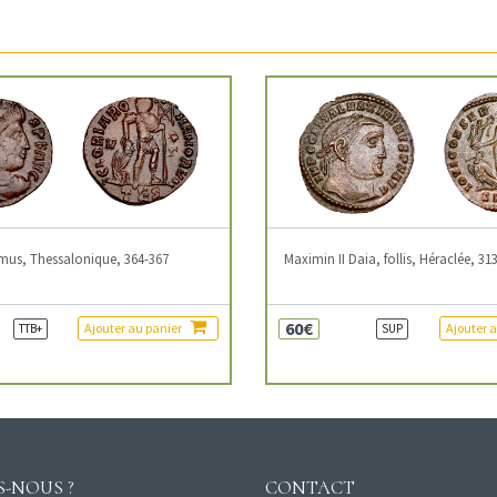
mus, Thessalonique, 364-367
Maximin II Daia, follis, Héraclée, 31
60€
Ajouter au panier
Ajouter 
TTB+
SUP
-NOUS ?
CONTACT