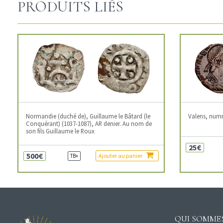
PRODUITS LIÉS
Normandie (duché de), Guillaume le Bâtard (le
Valens, num
Conquérant) (1037-1087), AR denier. Au nom de
son fils Guillaume le Roux
25€
500€
Ajouter au panier
TB+
QUI SOMMES