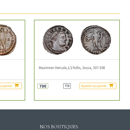
3
Maximien Hercule,1/2 follis, Siscia, 307-308
70€
au panier
Ajouter au panier
TTB
NOS BOUTIQUES