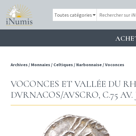
ACHE
Archives
/
Monnaies
/
Celtiques
/
Narbonnaise
/
Voconces
VOCONCES ET VALLÉE DU RH
DVRNACOS/AVSCRO, C.75 AV. J