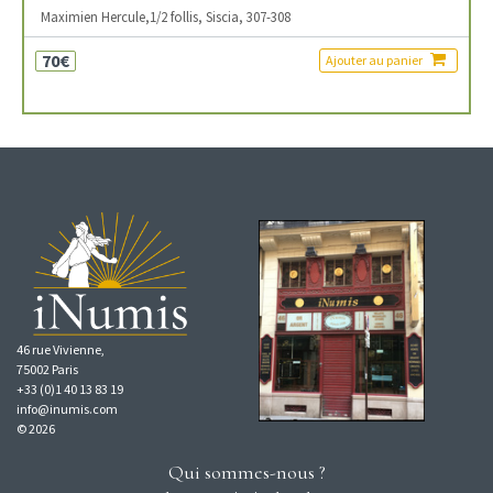
Maximien Hercule,1/2 follis, Siscia, 307-308
70€
Ajouter au panier
46 rue Vivienne,
75002 Paris
+33 (0)1 40 13 83 19
info@inumis.com
© 2026
Qui sommes-nous ?