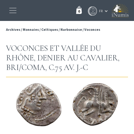
0
Archives
/
Monnaies
/
Celtiques
/
Narbonnaise
/
Voconces
VOCONCES ET VALLÉE DU
RHÔNE, DENIER AU CAVALIER,
BRI/COMA, C.75 AV. J.-C