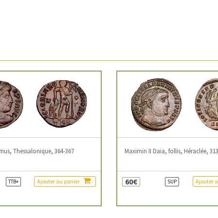
mus, Thessalonique, 364-367
Maximin II Daia, follis, Héraclée, 31
60€
Ajouter au panier
Ajouter 
TTB+
SUP