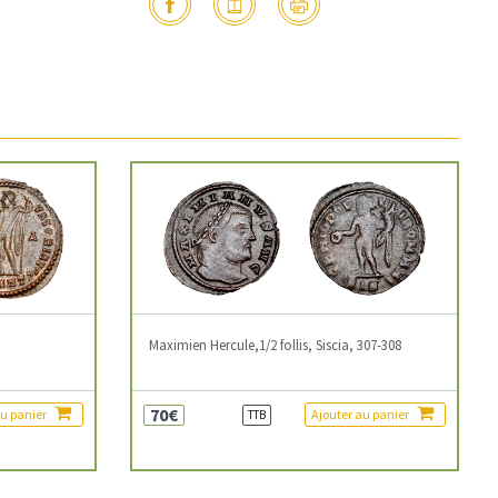
3
Maximien Hercule,1/2 follis, Siscia, 307-308
70€
au panier
Ajouter au panier
TTB