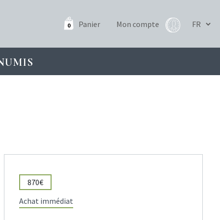
Panier
Mon compte
0
NUMIS
870€
Achat immédiat