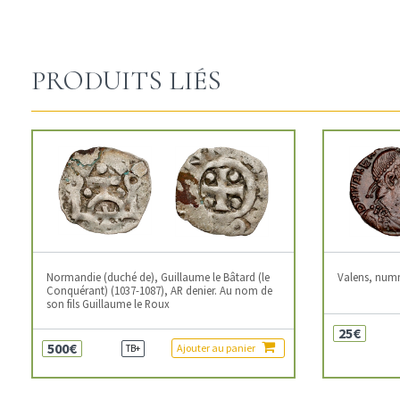
PRODUITS LIÉS
Normandie (duché de), Guillaume le Bâtard (le
Valens, num
Conquérant) (1037-1087), AR denier. Au nom de
son fils Guillaume le Roux
25€
500€
Ajouter au panier
TB+