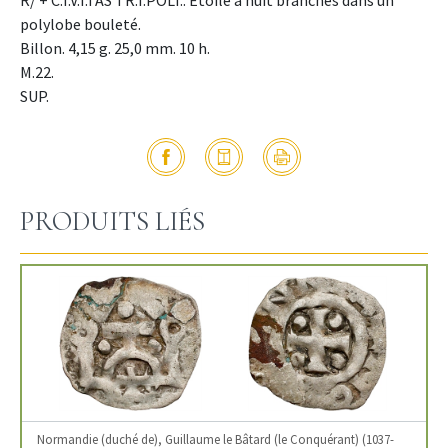
R/ + C.I.V.I.TAS TR.I.POLI.. Étoile à huit branches dans un
polylobe bouleté.
Billon. 4,15 g. 25,0 mm. 10 h.
M.22.
SUP.
PRODUITS LIÉS
Normandie (duché de), Guillaume le Bâtard (le Conquérant) (1037-