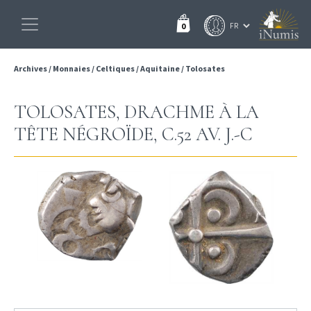
0
Archives
/
Monnaies
/
Celtiques
/
Aquitaine
/
Tolosates
TOLOSATES, DRACHME À LA
TÊTE NÉGROÏDE, C.52 AV. J.-C