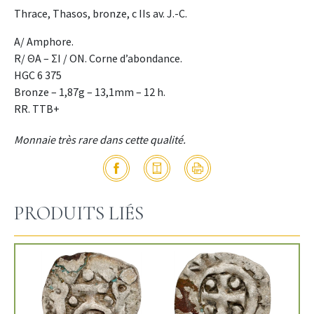
Thrace, Thasos, bronze, c IIs av. J.-C.
A/ Amphore.
R/ ΘΑ – ΣΙ / OΝ. Corne d’abondance.
HGC 6 375
Bronze – 1,87g – 13,1mm – 12 h.
RR. TTB+
Monnaie très rare dans cette qualité.
PRODUITS LIÉS