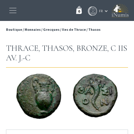
0
Boutique
/
Monnaies
/
Grecques
/
Iles de Thrace
/
Thasos
THRACE, THASOS, BRONZE, C IIS
AV. J.-C