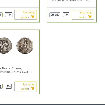
Ajouter au
Ajouter au
€
250€
TTB+
TB+
panier
panier
de Thrace, Thasos,
drachme, IIe-Ier s. av. J.-C.
Ajouter au
€
TB+
panier