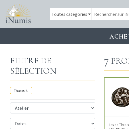
ACHE
7
FILTRE DE
PRO
SÉLECTION
Thasos
Iles de Thrac
510-480 av. J