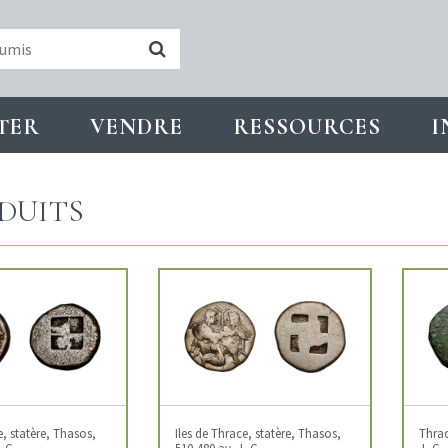
TER
VENDRE
RESSOURCES
I
DUITS
e, statère, Thasos,
Iles de Thrace, statère, Thasos,
Thrac
.-C.
510-480 av. J.-C.
J.-C