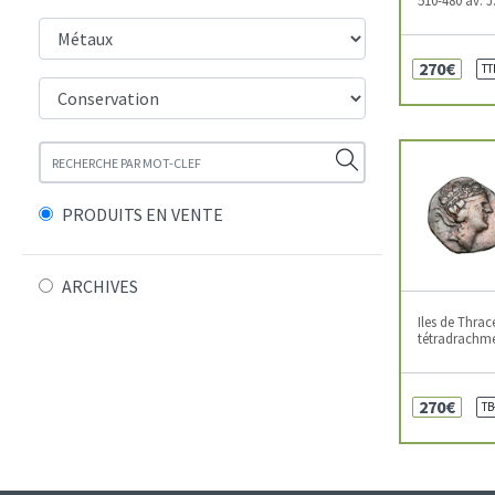
270€
TT
PRODUITS EN VENTE
ARCHIVES
Iles de Thrac
tétradrachme, 
270€
TB