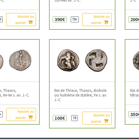
Ajouter au
Ajouter au
390€
200
B
TB+
panier
panier
e, Thasos,
Iles de Thrace, Thasos, diobole
Iles 
IIe-Ier s. av. J.-C.
ou huitième de statère, Ve s. av.
tétra
J.-C
Ajouter au
350
+
Ajouter au
100€
panier
TB
panier