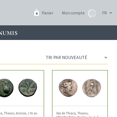
Panier
Mon compte
0
NUMIS
e, Thasos, bronze, c IIs av.
Iles de Thrace, Thasos,
tétradrachme, IIe-Ier s. av. J.-C.