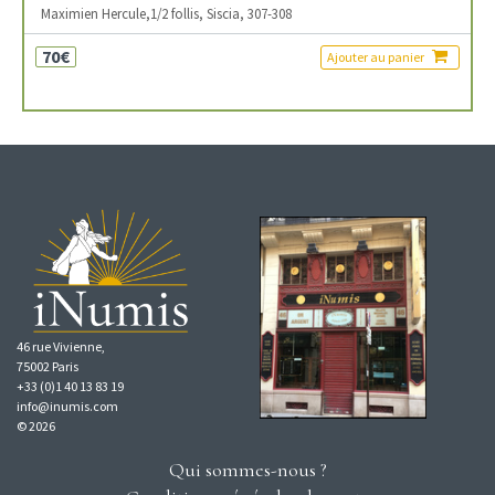
Maximien Hercule,1/2 follis, Siscia, 307-308
70€
Ajouter au panier
46 rue Vivienne,
75002 Paris
+33 (0)1 40 13 83 19
info@inumis.com
© 2026
Qui sommes-nous ?