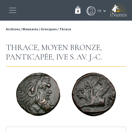
0
Archives
/
Monnaies
/
Grecques
/
Thrace
THRACE, MOYEN BRONZE,
PANTICAPÉE, IVE S. AV. J.-C.