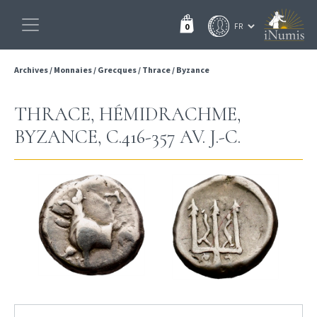
0
Archives
/
Monnaies
/
Grecques
/
Thrace
/
Byzance
THRACE, HÉMIDRACHME,
BYZANCE, C.416-357 AV. J.-C.