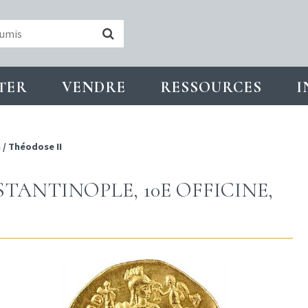
TER
VENDRE
RESSOURCES
I
n
/
Théodose II
TANTINOPLE, 10E OFFICINE,