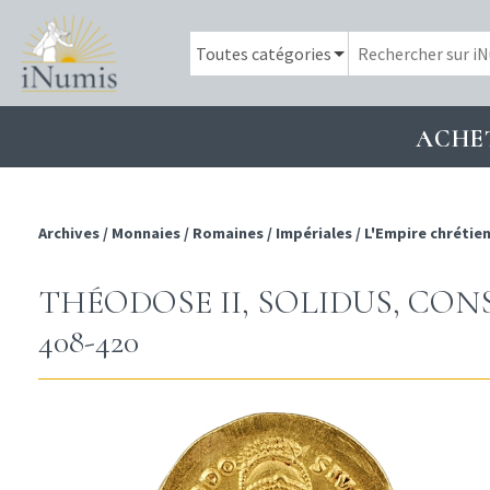
ACHE
Archives
/
Monnaies
/
Romaines
/
Impériales
/
L'Empire chrétie
THÉODOSE II, SOLIDUS, CONS
408-420