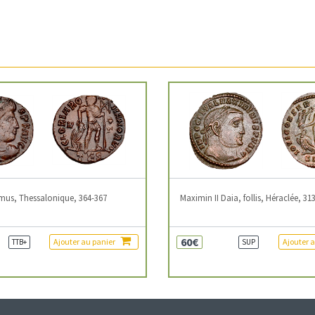
mus, Thessalonique, 364-367
Maximin II Daia, follis, Héraclée, 31
60€
Ajouter au panier
Ajouter 
TTB+
SUP