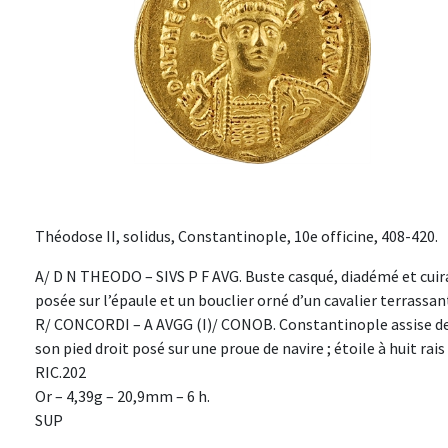
Théodose II, solidus, Constantinople, 10e officine, 408-420.
A/ D N THEODO – SIVS P F AVG. Buste casqué, diadémé et cuira
posée sur l’épaule et un bouclier orné d’un cavalier terrassa
R/ CONCORDI – A AVGG (I)/ CONOB. Constantinople assise de f
son pied droit posé sur une proue de navire ; étoile à huit rai
RIC.202
Or – 4,39g – 20,9mm – 6 h.
SUP