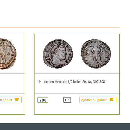
3
Maximien Hercule,1/2 follis, Siscia, 307-308
70€
au panier
Ajouter au panier
TTB