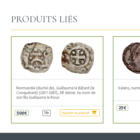
PRODUITS LIÉS
Normandie (duché de), Guillaume le Bâtard (le
Valens, num
Conquérant) (1037-1087), AR denier. Au nom de
son fils Guillaume le Roux
25€
500€
Ajouter au panier
TB+