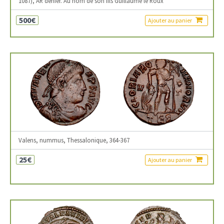
1087), AR denier. Au nom de son fils Guillaume le Roux
500€
Ajouter au panier
Valens, nummus, Thessalonique, 364-367
25€
Ajouter au panier