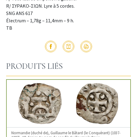
R/ ΣΥΡAKO-ΣIΩN. Lyre à 5 cordes.
SNG ANS 617
Électrum – 1,78g – 11,4mm – 9 h.
TB
PRODUITS LIÉS
Normandie (duché de), Guillaume le Bâtard (le Conquérant) (1037-