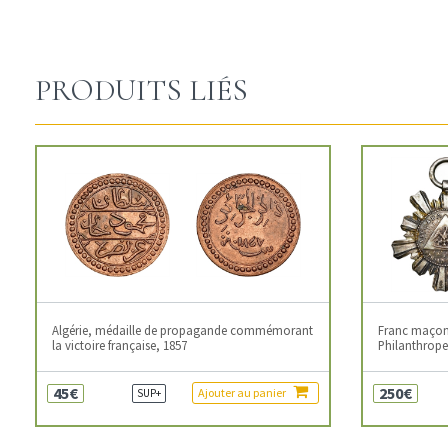
PRODUITS LIÉS
Algérie, médaille de propagande commémorant
Franc maçonn
la victoire française, 1857
Philanthropes
45€
250€
Ajouter au panier
SUP+