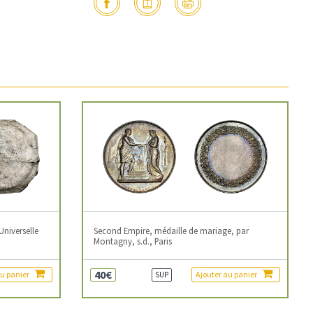
Universelle
Second Empire, médaille de mariage, par
Montagny, s.d., Paris
40€
au panier
Ajouter au panier
SUP