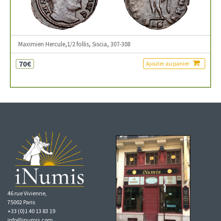
Maximien Hercule,1/2 follis, Siscia, 307-308
70€
Ajouter au panier
46 rue Vivienne,
75002 Paris
+33 (0)1 40 13 83 19
info@inumis.com