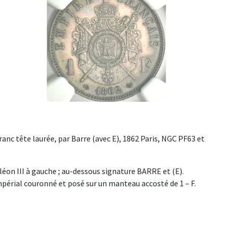
franc tête laurée, par Barre (avec E), 1862 Paris, NGC PF63 et
on III à gauche ; au-dessous signature BARRE et (E).
mpérial couronné et posé sur un manteau accosté de 1 – F.