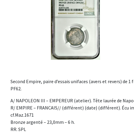
Second Empire, paire d’essais unifaces (avers et revers) de 1 
PF62.
A/ NAPOLEON III – EMPEREUR (atelier). Tête laurée de Napolé
R/ EMPIRE – FRANCAIS// (différent) (date) (différent). Écu i
cf.Maz.1671
Bronze argenté – 23,0mm – 6 h.
RR. SPL