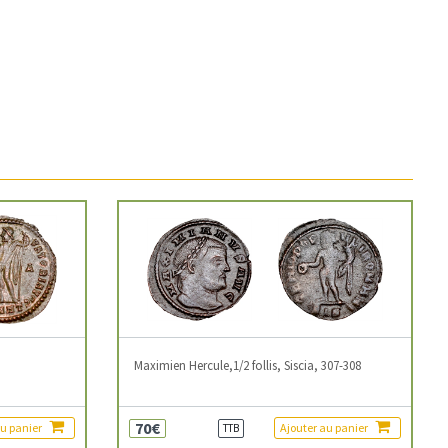
3
Maximien Hercule,1/2 follis, Siscia, 307-308
70€
au panier
Ajouter au panier
TTB