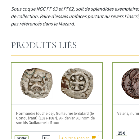
Sous coque NGC PF 63 et PF62, soit de splendides exemplaires
de collection. Paire d'essais unifaces portant au revers l'inscr
pas référencés dans le Mazard.
PRODUITS LIÉS
Normandie (duché de), Guillaume le Bâtard (le
Valens, num
Conquérant) (1037-1087), AR denier. Au nom de
son fils Guillaume le Roux
25€
500€
Ajouter au panier
TB+