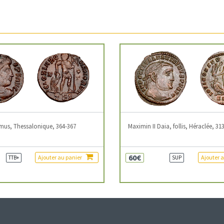
mus, Thessalonique, 364-367
Maximin II Daia, follis, Héraclée, 31
60€
Ajouter au panier
Ajouter 
TTB+
SUP