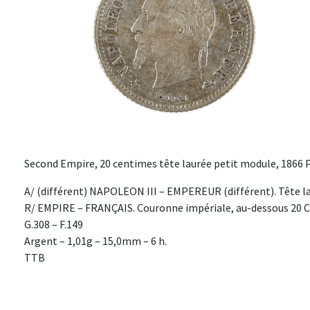
Second Empire, 20 centimes tête laurée petit module, 1866 P
A/ (différent) NAPOLEON III – EMPEREUR (différent). Tête l
R/ EMPIRE – FRANÇAIS. Couronne impériale, au-dessous 20 CEN
G.308 – F.149
Argent – 1,01g – 15,0mm – 6 h.
TTB