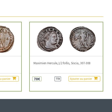
3
Maximien Hercule,1/2 follis, Siscia, 307-308
70€
au panier
Ajouter au panier
TTB