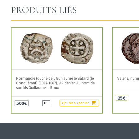
PRODUITS LIÉS
Normandie (duché de), Guillaume le Bâtard (le
Valens, num
Conquérant) (1037-1087), AR denier. Au nom de
son fils Guillaume le Roux
25€
500€
Ajouter au panier
TB+