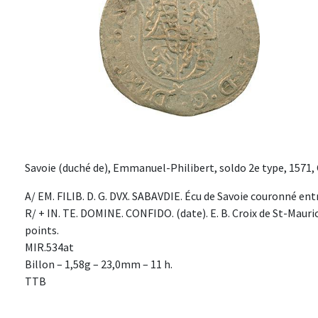
Savoie (duché de), Emmanuel-Philibert, soldo 2e type, 1571,
A/ EM. FILIB. D. G. DVX. SABAVDIE. Écu de Savoie couronné ent
R/ + IN. TE. DOMINE. CONFIDO. (date). E. B. Croix de St-Maur
points.
MIR.534at
Billon – 1,58g – 23,0mm – 11 h.
TTB