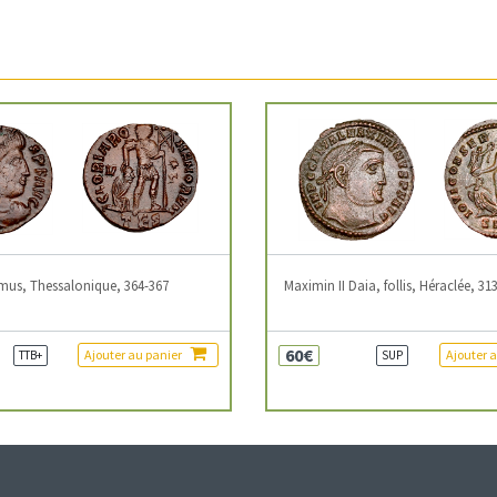
mus, Thessalonique, 364-367
Maximin II Daia, follis, Héraclée, 31
60€
Ajouter au panier
Ajouter 
TTB+
SUP