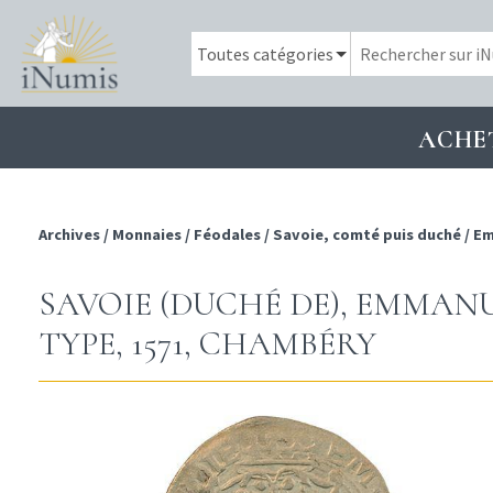
ACHE
Archives
/
Monnaies
/
Féodales
/
Savoie, comté puis duché
/
Em
SAVOIE (DUCHÉ DE), EMMANU
TYPE, 1571, CHAMBÉRY