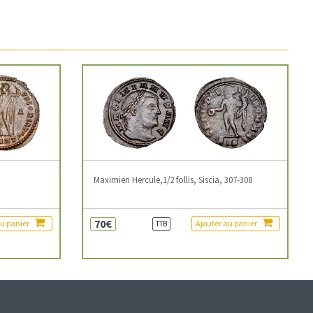
3
Maximien Hercule,1/2 follis, Siscia, 307-308
70€
au panier
Ajouter au panier
TTB