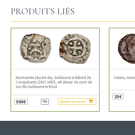
PRODUITS LIÉS
Normandie (duché de), Guillaume le Bâtard (le
Valens, num
Conquérant) (1037-1087), AR denier. Au nom de
son fils Guillaume le Roux
25€
500€
Ajouter au panier
TB+