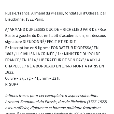
Russie/France, Armand du Plessis, fondateur d’Odessa, par
Dieudonné, 1822 Paris.
A/ ARMAND DUPLESSIS DUC DE – RICHELIEU PAIR DE FRce.
Buste à gauche du Duc en habit d’académicien ; en-dessous
signature DIEUDONNÉ/ FECIT ET EDIDIT.
R/ Inscription en 9 lignes : FONDATEUR D’ODESSA/ EN
1803./ IL CIVILISA LA CRIMÉE./ 1er MINISTRE DU ROI DE
FRANCE/ EN 1814./ LIBÉRATEUR DE SON PAYS/ A AIX LA
CHAPELLE./ NÉ A BORDEAUX EN 1766./ MORT A PARIS EN
1822.
Cuivre – 37,57g – 41,5mm – 12 h.
R. SUP+
Infimes traces pour cet exemplaire d'aspect splendide.
Armand-Emmanuel du Plessis, duc de Richelieu (1766-1822)
est un officier, diplomate et homme politique français et
russe. Il est reconnu comme l'artisan du développement de