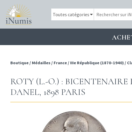
ACHE
Boutique
/
Médailles
/
France
/
IIIe République (1870-1940)
/
Cl
ROTY (L.-O.) : BICENTENAIR
DANEL, 1898 PARIS