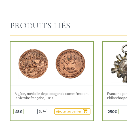
PRODUITS LIÉS
Algérie, médaille de propagande commémorant
Franc maçonn
la victoire française, 1857
Philanthropes
45€
250€
Ajouter au panier
SUP+