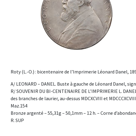
Roty (L.-O.) : bicentenaire de l’Imprimerie Léonard Danel, 189
A/ LEONARD – DANEL. Buste à gauche de Léonard Danel, signa
R/ SOUVENIR DU BI-CENTENAIRE DE L’IMPRIMERIE L. DANEL
des branches de laurier, au-dessus MDCXCVIII et MDCCCXCVI
Maz.154
Bronze argenté – 55,31g – 50,1mm – 12 h. – Corne d’abondan
R. SUP