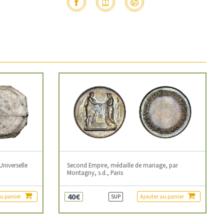
Universelle
Second Empire, médaille de mariage, par
Montagny, s.d., Paris
40€
au panier
Ajouter au panier
SUP