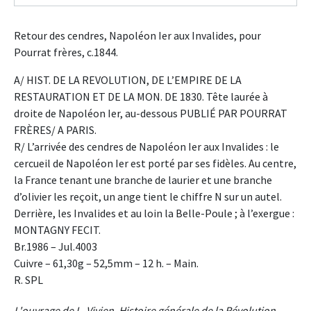
Retour des cendres, Napoléon Ier aux Invalides, pour
Pourrat frères, c.1844.
A/ HIST. DE LA REVOLUTION, DE L’EMPIRE DE LA
RESTAURATION ET DE LA MON. DE 1830. Tête laurée à
droite de Napoléon Ier, au-dessous PUBLIÉ PAR POURRAT
FRÈRES/ A PARIS.
R/ L’arrivée des cendres de Napoléon Ier aux Invalides : le
cercueil de Napoléon Ier est porté par ses fidèles. Au centre,
la France tenant une branche de laurier et une branche
d’olivier les reçoit, un ange tient le chiffre N sur un autel.
Derrière, les Invalides et au loin la Belle-Poule ; à l’exergue :
MONTAGNY FECIT.
Br.1986 – Jul.4003
Cuivre – 61,30g – 52,5mm – 12 h. – Main.
R. SPL
L'ouvrage de L. Vivien, Histoire générale de la Révolution