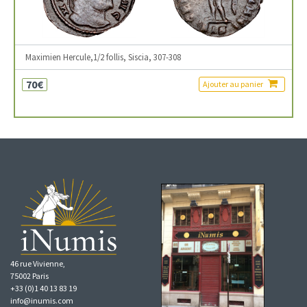
Maximien Hercule,1/2 follis, Siscia, 307-308
70€
Ajouter au panier
46 rue Vivienne,
75002 Paris
+33 (0)1 40 13 83 19
info@inumis.com