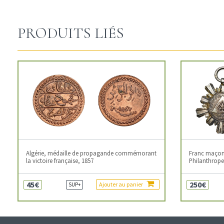
PRODUITS LIÉS
Algérie, médaille de propagande commémorant
Franc maçonn
la victoire française, 1857
Philanthropes
45€
250€
Ajouter au panier
SUP+