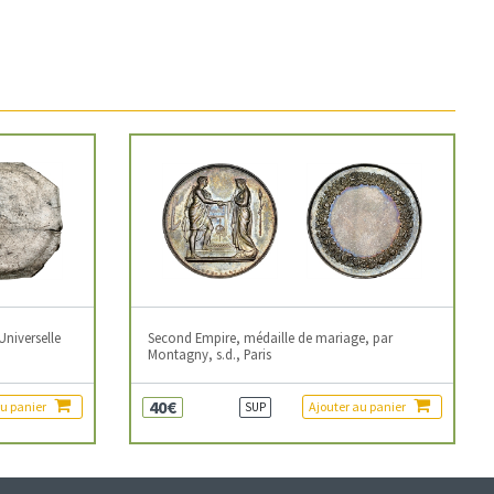
Universelle
Second Empire, médaille de mariage, par
Montagny, s.d., Paris
40€
au panier
Ajouter au panier
SUP