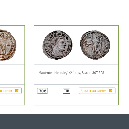
3
Maximien Hercule,1/2 follis, Siscia, 307-308
70€
au panier
Ajouter au panier
TTB