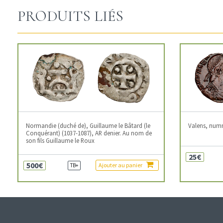
PRODUITS LIÉS
Normandie (duché de), Guillaume le Bâtard (le
Valens, num
Conquérant) (1037-1087), AR denier. Au nom de
son fils Guillaume le Roux
25€
500€
Ajouter au panier
TB+