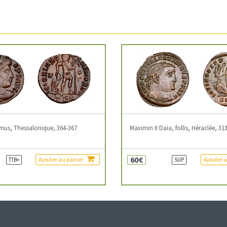
mus, Thessalonique, 364-367
Maximin II Daia, follis, Héraclée, 31
60€
Ajouter au panier
Ajouter 
TTB+
SUP