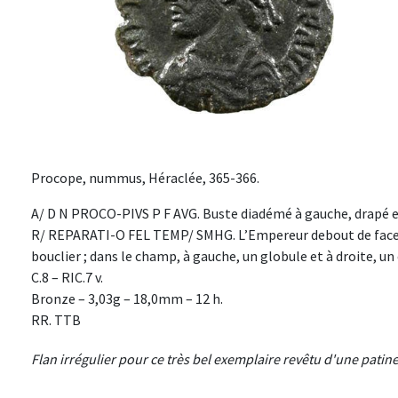
Procope, nummus, Héraclée, 365-366.
A/ D N PROCO-PIVS P F AVG. Buste diadémé à gauche, drapé et 
R/ REPARATI-O FEL TEMP/ SMHG. L’Empereur debout de face, 
bouclier ; dans le champ, à gauche, un globule et à droite, un 
C.8 – RIC.7 v.
Bronze – 3,03g – 18,0mm – 12 h.
RR. TTB
Flan irrégulier pour ce très bel exemplaire revêtu d'une pati