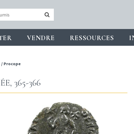
TER
VENDRE
RESSOURCES
I
n
/
Procope
, 365-366