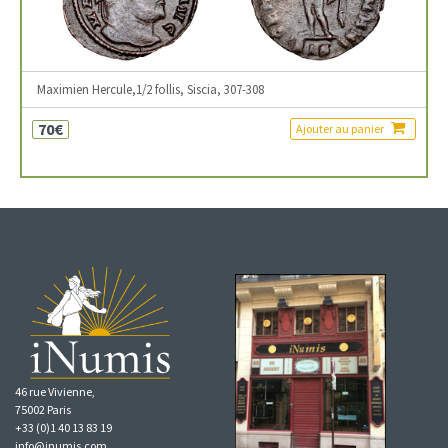
Maximien Hercule,1/2 follis, Siscia, 307-308
70€
Ajouter au panier
46 rue Vivienne,
75002 Paris
+33 (0)1 40 13 83 19
info@inumis.com