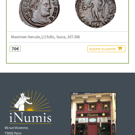
Maximien Hercule,1/2 follis, Siscia, 307-308
70€
Ajouter au panier
46 rue Vivienne,
75002 Paris