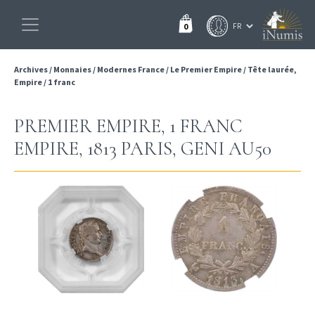
0
Archives
/
Monnaies
/
Modernes France
/
Le Premier Empire
/
Tête laurée,
Empire
/
1 franc
PREMIER EMPIRE, 1 FRANC
EMPIRE, 1813 PARIS, GENI AU50