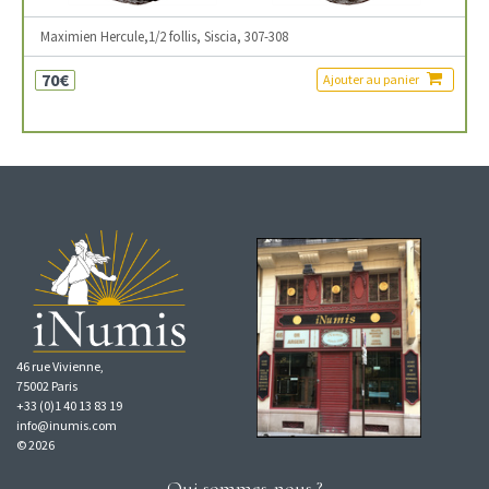
Maximien Hercule,1/2 follis, Siscia, 307-308
70€
Ajouter au panier
46 rue Vivienne,
75002 Paris
+33 (0)1 40 13 83 19
info@inumis.com
© 2026
Qui sommes-nous ?