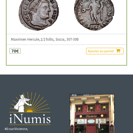
Maximien Hercule,1/2 follis, Siscia, 307-308
70€
Ajouter au panier
46 rue Vivienne,