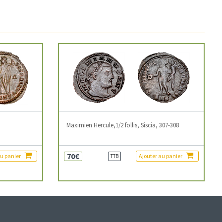
3
Maximien Hercule,1/2 follis, Siscia, 307-308
70€
au panier
Ajouter au panier
TTB