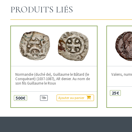
PRODUITS LIÉS
Normandie (duché de), Guillaume le Bâtard (le
Valens, num
Conquérant) (1037-1087), AR denier. Au nom de
son fils Guillaume le Roux
25€
500€
Ajouter au panier
TB+