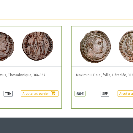
mus, Thessalonique, 364-367
Maximin II Daia, follis, Héraclée, 31
60€
Ajouter au panier
Ajouter 
TTB+
SUP