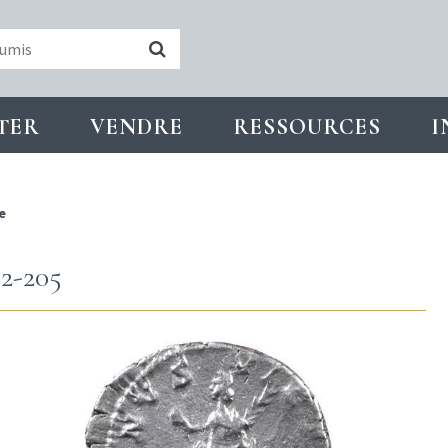
TER
VENDRE
RESSOURCES
I
e
2-205