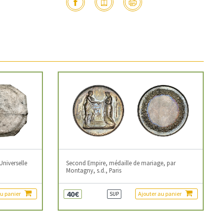
Universelle
Second Empire, médaille de mariage, par
Montagny, s.d., Paris
40€
au panier
Ajouter au panier
SUP