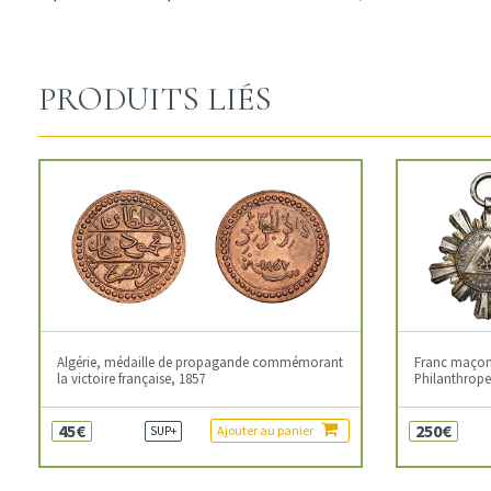
PRODUITS LIÉS
Algérie, médaille de propagande commémorant
Franc maçonn
la victoire française, 1857
Philanthropes
45€
250€
Ajouter au panier
SUP+