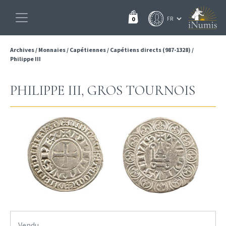
0
Archives
/
Monnaies
/
Capétiennes
/
Capétiens directs (987-1328)
/
Philippe III
PHILIPPE III, GROS TOURNOIS
Vendu