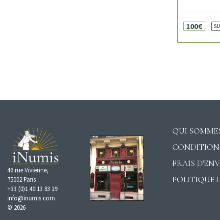
100€
SU
QUI SOMMES
CONDITION
FRAIS D'EN
46 rue Vivienne,
POLITIQUE 
75002 Paris
+33 (0)1 40 13 83 19
info@inumis.com
© 2026