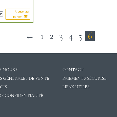
Ajouter au
P
panier
←
1
2
3
4
5
6
-NOUS ?
CONTACT
S GÉNÉRALES DE VENTE
PAIEMENTS SÉCURISÉ
VOIS
LIENS UTILES
DE CONFIDENTIALITÉ