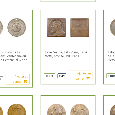
xposition de La
Italie, Venise, Félix Ziem, par A.
Itali
éans, centenaire du
Motti, bronze, 1911 Paris
de la
n Centennial Globe
Ales
Ajouter au
100€
100
SUP+
Ajouter au
panier
B+
panier