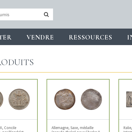
TER
VENDRE
RESSOURCES
I
ODUITS
IX, Concile
Allemagne, Saxe, médaille
Itali
 par Blondelet,
(pseudo-thaler) pour Charles II,
Inter