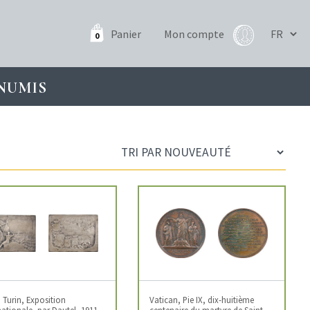
Panier
Mon compte
0
NUMIS
e, Turin, Exposition
Vatican, Pie IX, dix-huitième
nationale, par Dautel, 1911
centenaire du martyre de Saint