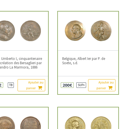
e, Umberto I, cinquantenaire
Belgique, Albert Ier par P. de
 création des Bersaglieri par
Soete, s.d.
sandro La Marmora, 1886
Ajouter au
Ajouter au
€
200€
TB
SUP+
panier
panier