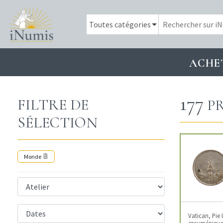
ACHE
177
FILTRE DE
PR
SÉLECTION
Monde
Vatican, Pie 
œcuménique,