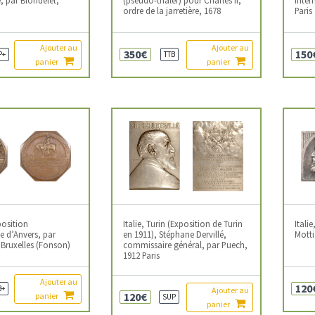
ordre de la jarretière, 1678
Paris
Ajouter au
Ajouter au
350€
150
P+
TTB
panier
panier
position
Italie, Turin (Exposition de Turin
Itali
e d’Anvers, par
en 1911), Stéphane Dervillé,
Motti
Bruxelles (Fonson)
commissaire général, par Puech,
1912 Paris
Ajouter au
120
B+
Ajouter au
120€
panier
SUP
panier