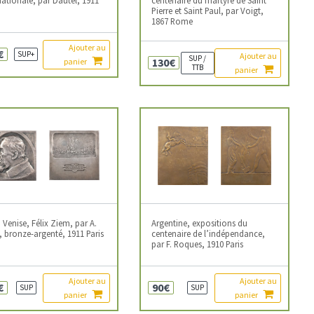
Pierre et Saint Paul, par Voigt,
1867 Rome
Ajouter au
€
SUP+
Ajouter au
SUP /
130€
panier
TTB
panier
e, Venise, Félix Ziem, par A.
Argentine, expositions du
, bronze-argenté, 1911 Paris
centenaire de l’indépendance,
par F. Roques, 1910 Paris
Ajouter au
Ajouter au
€
90€
SUP
SUP
panier
panier