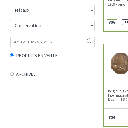
1869 Rome
80€
SU
PRODUITS EN VENTE
ARCHIVES
Belgique, Ex
International
Dupon, 1930 
75€
TT