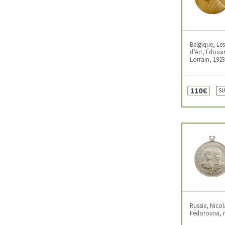
Belgique, Les
d’Art, Édoua
Lorrain, 1923
110€
SU
Russie, Nicol
Fedorovna, m