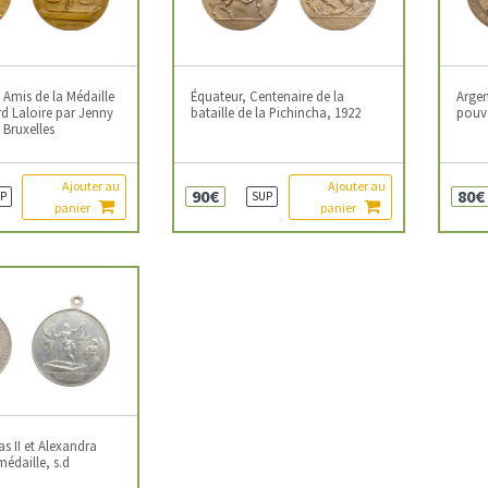
 Amis de la Médaille
Équateur, Centenaire de la
Argen
rd Laloire par Jenny
bataille de la Pichincha, 1922
pouvo
 Bruxelles
Ajouter au
Ajouter au
90€
80€
P
SUP
panier
panier
as II et Alexandra
édaille, s.d