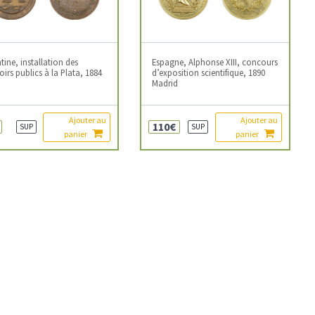
tine, installation des
Espagne, Alphonse XIII, concours
irs publics à la Plata, 1884
d’exposition scientifique, 1890
Madrid
Ajouter au
Ajouter au
110€
SUP
SUP
panier
panier