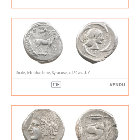
Sicile, tétradrachme, Syracuse, c.480 av. J.-C.
VENDU
TTB+