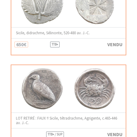
Sicile, didrachme, Sélinonte, 520-480 av. J.-C.
650€
VENDU
TTB+
LOT RETIRÉ : FAUX !! Sicile, tétradrachme, Agrigente, c.465-446
av. J.-C.
VENDU
TTB+ / SUP