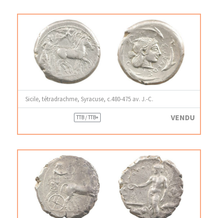
Sicile, tétradrachme, Syracuse, c.480-475 av. J.-C.
VENDU
TTB / TTB+