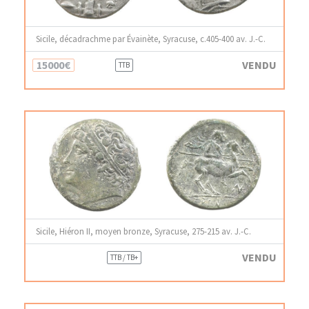
Sicile, décadrachme par Évainète, Syracuse, c.405-400 av. J.-C.
15000€
VENDU
TTB
Sicile, Hiéron II, moyen bronze, Syracuse, 275-215 av. J.-C.
VENDU
TTB / TB+