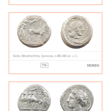
Sicile, tétradrachme, Syracuse, c.485-480 av. J.-C.
VENDU
TTB+