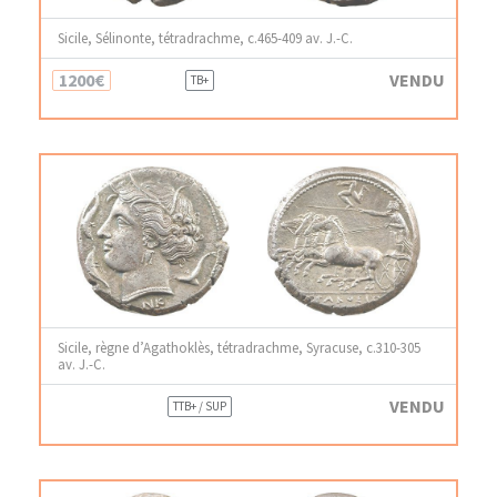
Sicile, Sélinonte, tétradrachme, c.465-409 av. J.-C.
1200€
VENDU
TB+
Sicile, règne d’Agathoklès, tétradrachme, Syracuse, c.310-305
av. J.-C.
VENDU
TTB+ / SUP