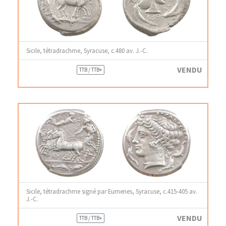
Sicile, tétradrachme, Syracuse, c.480 av. J.-C.
VENDU
TTB / TTB+
Sicile, tétradrachme signé par Eumenes, Syracuse, c.415-405 av.
J.-C.
VENDU
TTB / TTB+