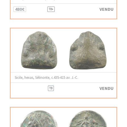
480€
VENDU
TB+
Sicile, hexas, Sélinonte, c.435-415 av. J.-C.
VENDU
TB