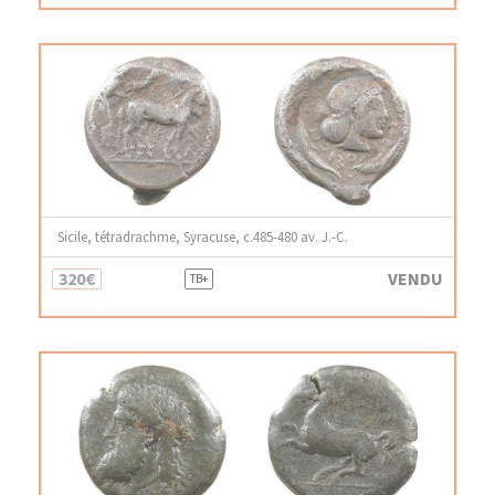
Sicile, tétradrachme, Syracuse, c.485-480 av. J.-C.
320€
VENDU
TB+