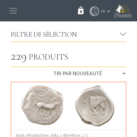
0
FILTRE DE SÉLECTION
229
PRODUITS
Sicile, tétradrachme, Géla, c.450-440 av. J.-C.