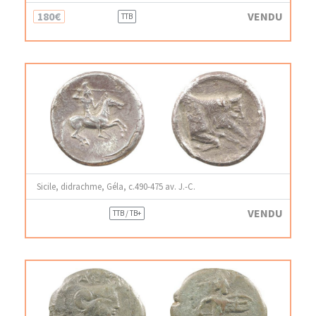
180€
VENDU
TTB
Sicile, didrachme, Géla, c.490-475 av. J.-C.
VENDU
TTB / TB+