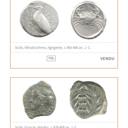
Sicile, tétradrachme, Agrigente, c.465-446 av. J.-C.
VENDU
TTB+
Sicile, bronze, Himéra, c.420-408 av. J.-C.