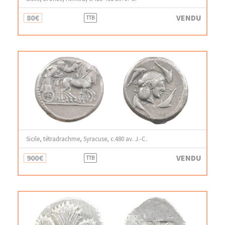
80€
VENDU
TTB
Sicile, tétradrachme, Syracuse, c.480 av. J.-C.
900€
VENDU
TTB