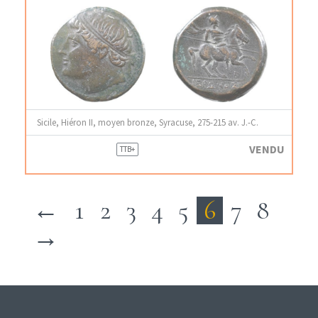
Sicile, Hiéron II, moyen bronze, Syracuse, 275-215 av. J.-C.
VENDU
TTB+
←
1
2
3
4
5
6
7
8
→