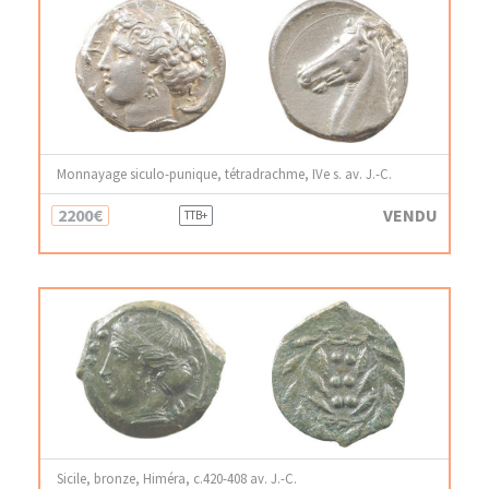
Monnayage siculo-punique, tétradrachme, IVe s. av. J.-C.
2200€
VENDU
TTB+
Sicile, bronze, Himéra, c.420-408 av. J.-C.