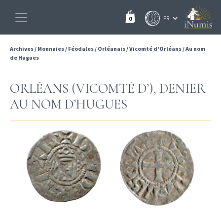
0
Archives
/
Monnaies
/
Féodales
/
Orléanais
/
Vicomté d'Orléans
/
Au nom
de Hugues
ORLÉANS (VICOMTÉ D’), DENIER
AU NOM D’HUGUES