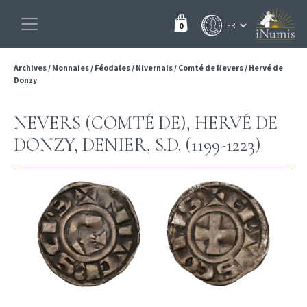
0
Archives
/
Monnaies
/
Féodales
/
Nivernais
/
Comté de Nevers
/
Hervé de
Donzy
NEVERS (COMTÉ DE), HERVÉ DE
DONZY, DENIER, S.D. (1199-1223)